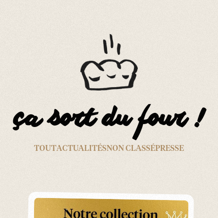
Panneau de gestion des cookies
ça sort du four !
TOUT
ACTUALITÉS
NON CLASSÉ
PRESSE